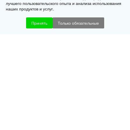
лучшего пользовательского опыта и анализа использования
наших продуктов и услуг.
Принять
Только обязательные
ООО «Сант» - монтаж
печатных плат
+7 (383) 316-53-57
630090, г. Новосибирск,
ул. Инженерная, д. 4А, оф. 17
Политика конфиденциальности
Политика использования cookie
Разработка сайта Айкон
Новосибирск